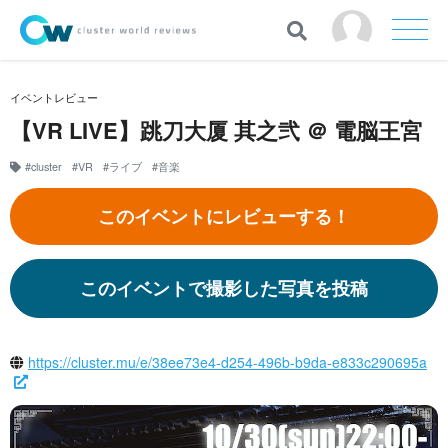
イベントレビュー
【VR LIVE】跳刀大厦 其之弐 ＠ 電脳王宮
#cluster
#VR
#ライブ
#音楽
このイベントにレビューする！
このイベントで撮影した写真を投稿
https://cluster.mu/e/38ee73e4-d254-496b-b9da-e833c290695a