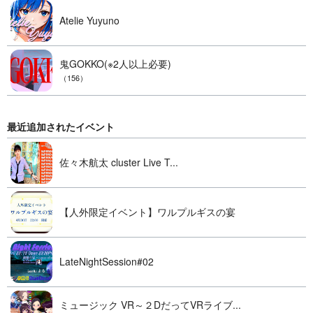
Atelie Yuyuno
鬼GOKKO(※2人以上必要)
（156）
最近追加されたイベント
佐々木航太 cluster Live T...
【人外限定イベント】ワルプルギスの宴
LateNightSession#02
ミュージック VR～２DだってVRライブ...