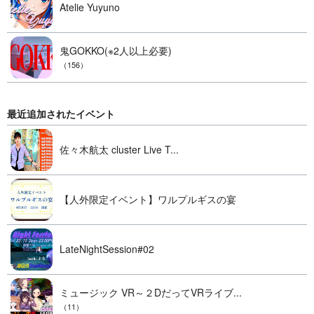
Atelie Yuyuno
鬼GOKKO(※2人以上必要)
（156）
最近追加されたイベント
佐々木航太 cluster Live T...
【人外限定イベント】ワルプルギスの宴
LateNightSession#02
ミュージック VR～２DだってVRライブ...
（11）