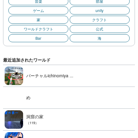
音楽
部屋
ゲーム
unity
家
クラフト
ワールドクラフト
公式
Bar
海
最近追加されたワールド
バーチャルichinomiya ...
め
洞窟の家
（119）