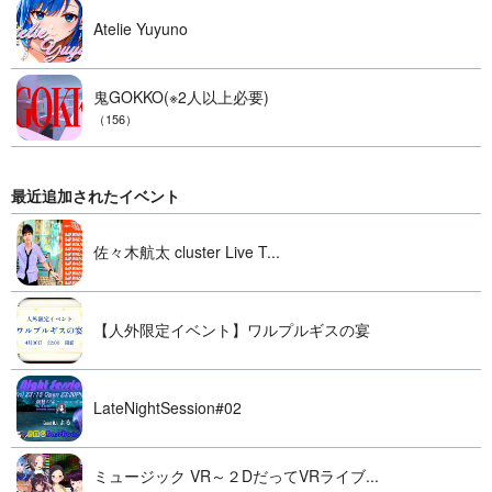
Atelie Yuyuno
鬼GOKKO(※2人以上必要)
（156）
最近追加されたイベント
佐々木航太 cluster Live T...
【人外限定イベント】ワルプルギスの宴
LateNightSession#02
ミュージック VR～２DだってVRライブ...