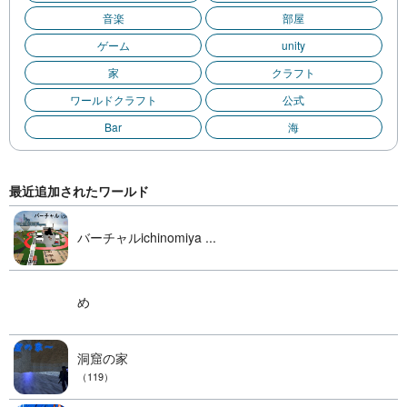
音楽
部屋
ゲーム
unity
家
クラフト
ワールドクラフト
公式
Bar
海
最近追加されたワールド
バーチャルichinomiya ...
め
洞窟の家
（119）