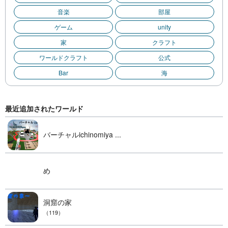
音楽
部屋
ゲーム
unity
家
クラフト
ワールドクラフト
公式
Bar
海
最近追加されたワールド
バーチャルichinomiya ...
め
洞窟の家
（119）