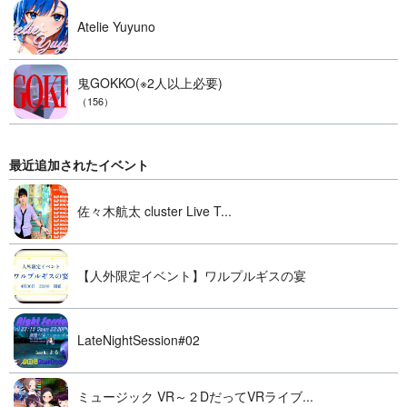
Atelie Yuyuno
鬼GOKKO(※2人以上必要)
（156）
最近追加されたイベント
佐々木航太 cluster Live T...
【人外限定イベント】ワルプルギスの宴
LateNightSession#02
ミュージック VR～２DだってVRライブ...