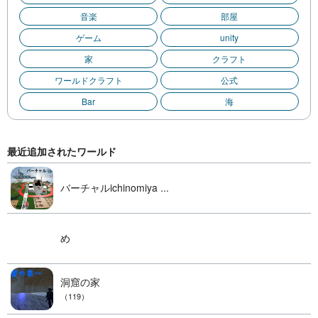
音楽
部屋
ゲーム
unity
家
クラフト
ワールドクラフト
公式
Bar
海
最近追加されたワールド
バーチャルichinomiya ...
め
洞窟の家
（119）