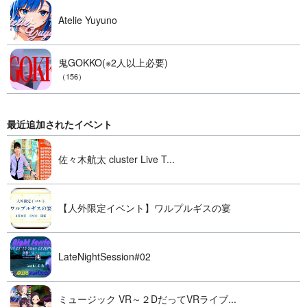
Atelie Yuyuno
鬼GOKKO(※2人以上必要)
（156）
最近追加されたイベント
佐々木航太 cluster Live T...
【人外限定イベント】ワルプルギスの宴
LateNightSession#02
ミュージック VR～２DだってVRライブ...