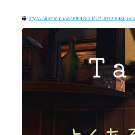
https://cluster.mu/w/49f6972d-f4c2-4912-9930-5e