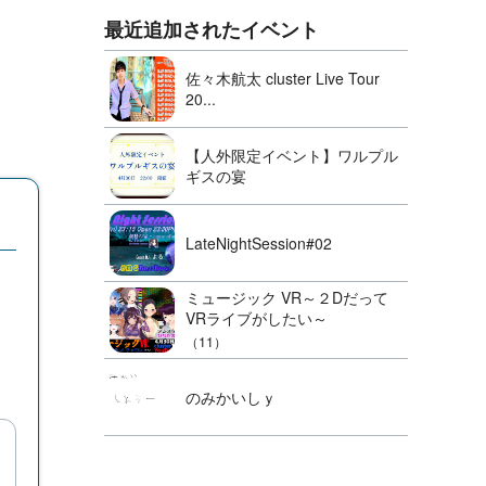
最近追加されたイベント
佐々木航太 cluster Live Tour
20...
【人外限定イベント】ワルプル
ギスの宴
LateNightSession#02
ミュージック VR～２Dだって
VRライブがしたい～
（11）
のみかいしｙ