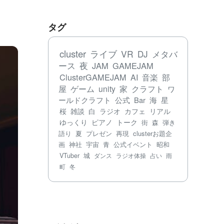
タグ
cluster
ライブ
VR
DJ
メタバ
ース
夜
JAM
GAMEJAM
ClusterGAMEJAM
AI
音楽
部
屋
ゲーム
unity
家
クラフト
ワ
ールドクラフト
公式
Bar
海
星
桜
雑談
白
ラジオ
カフェ
リアル
ゆっくり
ピアノ
トーク
街
森
弾き
語り
夏
プレゼン
再現
clusterお題企
画
神社
宇宙
青
公式イベント
昭和
VTuber
城
ダンス
ラジオ体操
占い
雨
町
冬