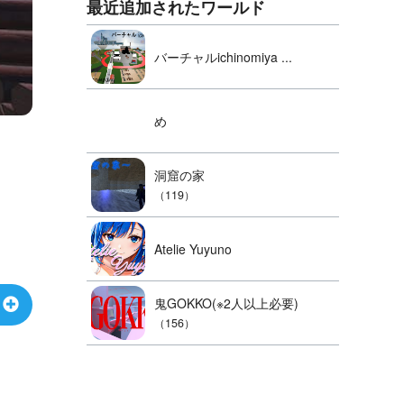
最近追加されたワールド
バーチャルichinomiya ...
め
洞窟の家
（119）
Atelie Yuyuno
鬼GOKKO(※2人以上必要)
（156）