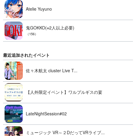
Atelie Yuyuno
鬼GOKKO(※2人以上必要)
（156）
最近追加されたイベント
佐々木航太 cluster Live T...
【人外限定イベント】ワルプルギスの宴
LateNightSession#02
ミュージック VR～２DだってVRライブ...