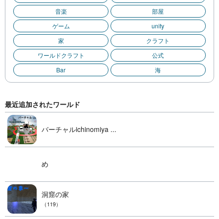
音楽
部屋
ゲーム
unity
家
クラフト
ワールドクラフト
公式
Bar
海
最近追加されたワールド
バーチャルichinomiya ...
め
洞窟の家
（119）