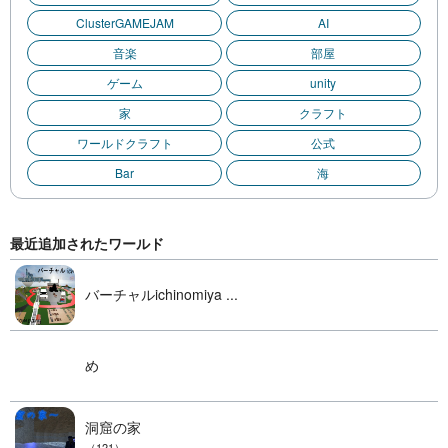
ClusterGAMEJAM
AI
音楽
部屋
ゲーム
unity
家
クラフト
ワールドクラフト
公式
Bar
海
最近追加されたワールド
バーチャルichinomiya ...
め
洞窟の家
（121）