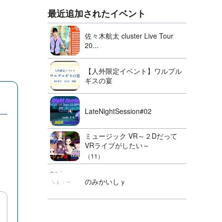
最近追加されたイベント
佐々木航太 cluster Live Tour
20...
【人外限定イベント】ワルプル
ギスの宴
LateNightSession#02
ミュージック VR～２Dだって
VRライブがしたい～
（11）
のみかいしｙ