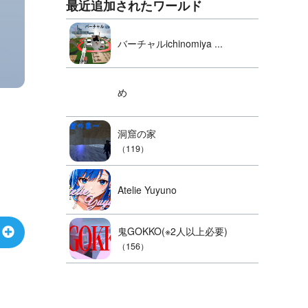
最近追加されたワールド
バーチャルichinomiya ...
め
洞窟の家
（119）
Atelie Yuyuno
鬼GOKKO(※2人以上必要)
（156）