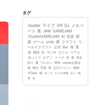
タグ
cluster
ライブ
VR
DJ
メタバ
ース
夜
JAM
GAMEJAM
ClusterGAMEJAM
AI
音楽
部
屋
ゲーム
unity
家
クラフト
ワ
ールドクラフト
公式
Bar
海
星
桜
雑談
白
ラジオ
カフェ
リアル
ゆっくり
ピアノ
トーク
街
森
弾き
語り
夏
プレゼン
再現
clusterお題企
画
神社
宇宙
青
公式イベント
昭和
VTuber
城
ダンス
ラジオ体操
占い
雨
町
冬