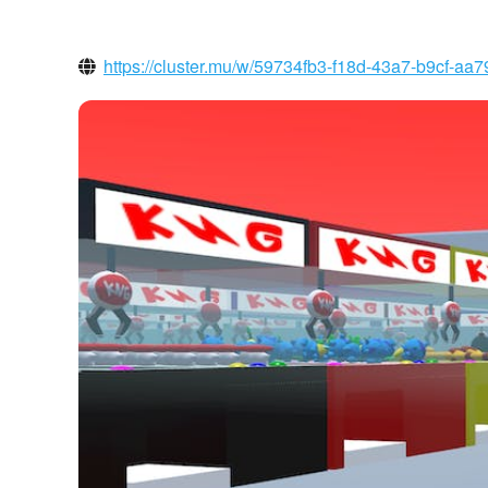
https://cluster.mu/w/59734fb3-f18d-43a7-b9cf-aa