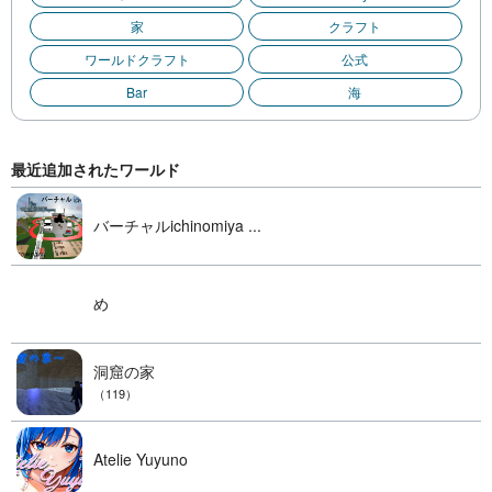
家
クラフト
ワールドクラフト
公式
Bar
海
最近追加されたワールド
バーチャルichinomiya ...
め
洞窟の家
（119）
Atelie Yuyuno