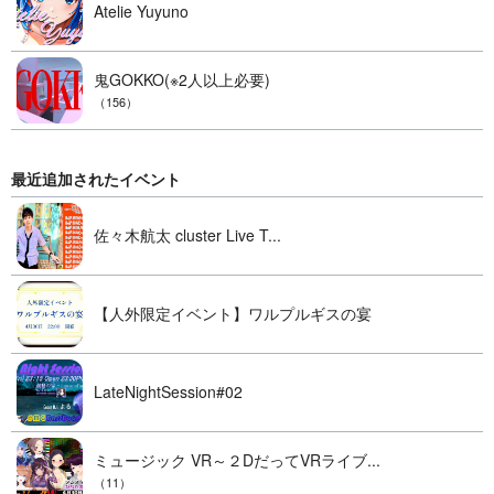
Atelie Yuyuno
鬼GOKKO(※2人以上必要)
（156）
最近追加されたイベント
佐々木航太 cluster Live T...
【人外限定イベント】ワルプルギスの宴
LateNightSession#02
ミュージック VR～２DだってVRライブ...
（11）