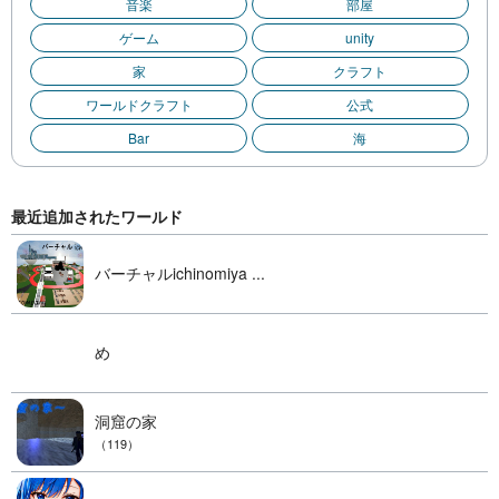
音楽
部屋
ゲーム
unity
家
クラフト
ワールドクラフト
公式
Bar
海
最近追加されたワールド
バーチャルichinomiya ...
め
洞窟の家
（119）