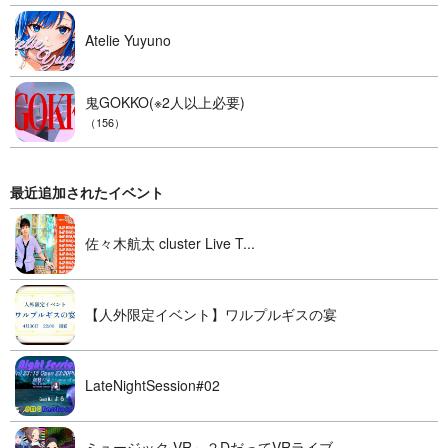
Atelie Yuyuno
鬼GOKKO(※2人以上必要)
（156）
最近追加されたイベント
佐々木航太 cluster Live T...
【人外限定イベント】ワルプルギスの宴
LateNightSession#02
ミュージック VR～２DだってVRライブ...