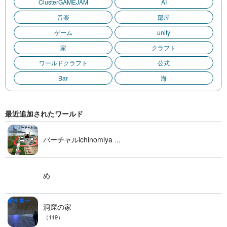
ClusterGAMEJAM
AI
音楽
部屋
ゲーム
unity
家
クラフト
ワールドクラフト
公式
Bar
海
最近追加されたワールド
バーチャルichinomiya ...
め
洞窟の家
（119）