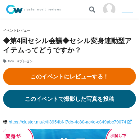
イベントレビュー
◆第4回セシル会議◆セシル変身連動型ア
イテムってどうですか？
#VR
#プレゼン
このイベントにレビューする！
このイベントで撮影した写真を投稿
https://cluster.mu/e/ff3954bf-f7db-4c86-ac4e-c649abc79074