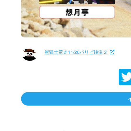
熊猫土竜＠11/26パリピ銭湯２