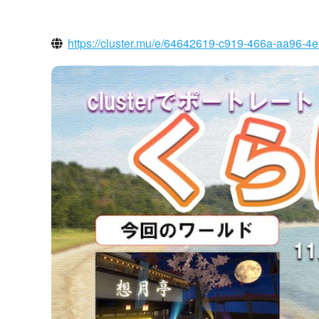
https://cluster.mu/e/64642619-c919-466a-aa96-4