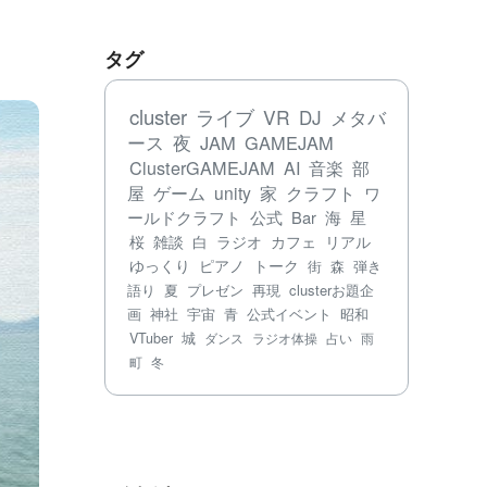
タグ
cluster
ライブ
VR
DJ
メタバ
ース
夜
JAM
GAMEJAM
ClusterGAMEJAM
AI
音楽
部
屋
ゲーム
unity
家
クラフト
ワ
ールドクラフト
公式
Bar
海
星
桜
雑談
白
ラジオ
カフェ
リアル
ゆっくり
ピアノ
トーク
街
森
弾き
語り
夏
プレゼン
再現
clusterお題企
画
神社
宇宙
青
公式イベント
昭和
VTuber
城
ダンス
ラジオ体操
占い
雨
町
冬