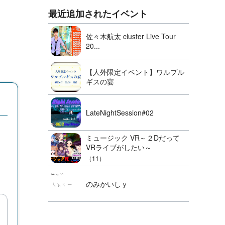
最近追加されたイベント
佐々木航太 cluster Live Tour
20...
【人外限定イベント】ワルプル
ギスの宴
LateNightSession#02
ミュージック VR～２Dだって
VRライブがしたい～
（11）
のみかいしｙ