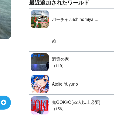
最近追加されたワールド
バーチャルichinomiya ...
め
洞窟の家
（119）
Atelie Yuyuno
鬼GOKKO(※2人以上必要)
（156）