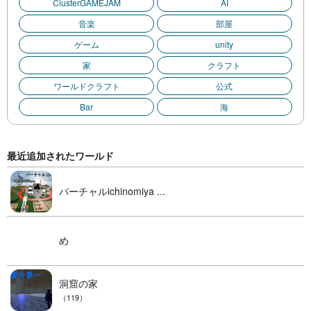
ClusterGAMEJAM
AI
音楽
部屋
ゲーム
unity
家
クラフト
ワールドクラフト
公式
Bar
海
最近追加されたワールド
バーチャルichinomiya ...
め
洞窟の家
（119）