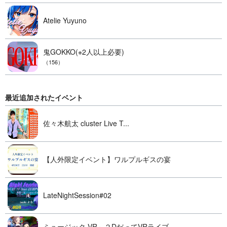
Atelie Yuyuno
鬼GOKKO(※2人以上必要)
（156）
最近追加されたイベント
佐々木航太 cluster Live T...
【人外限定イベント】ワルプルギスの宴
LateNightSession#02
ミュージック VR～２DだってVRライブ...